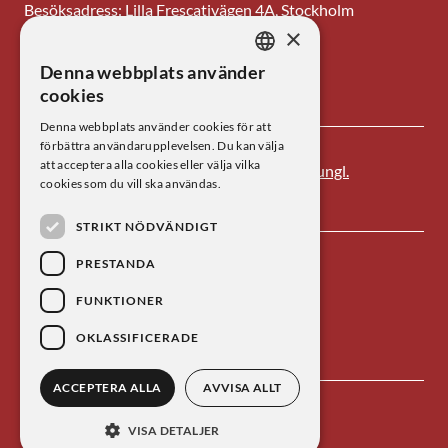
Besöksadress: Lilla Frescativägen 4A, Stockholm
×
Tel: 08-673 95 00
Denna webbplats använder
SWEDISH
E-post: centrum@kva.se
cookies
ENGLISH
Denna webbplats använder cookies för att
förbättra användarupplevelsen. Du kan välja
att acceptera alla cookies eller välja vilka
Centrum för vetenskapshistoria är ett av
Kungl.
cookies som du vill ska användas.
Vetenskapsakademien
s forskningsinstitut.
STRIKT NÖDVÄNDIGT
PRESTANDA
FUNKTIONER
OKLASSIFICERADE
ACCEPTERA ALLA
AVVISA ALLT
Kontakta oss
Personuppgiftsbehandling
VISA DETALJER