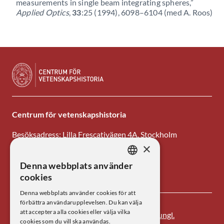
measurements in single beam integrating spheres,”
Applied Optics
,
33
:25 (1994), 6098–6104 (med A. Roos)
Centrum för vetenskapshistoria
Besöksadress: Lilla Frescativägen 4A, Stockholm
×
Tel: 08-673 95 00
Denna webbplats använder
SWEDISH
E-post: centrum@kva.se
cookies
ENGLISH
Denna webbplats använder cookies för att
förbättra användarupplevelsen. Du kan välja
att acceptera alla cookies eller välja vilka
Centrum för vetenskapshistoria är ett av
Kungl.
cookies som du vill ska användas.