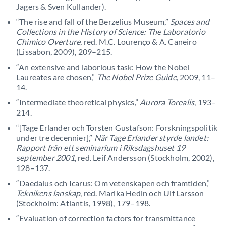
Jagers & Sven Kullander).
“The rise and fall of the Berzelius Museum,”
Spaces and
Collections in the History of Science: The Laboratorio
Chimico Overture
, red. M.C. Lourenço & A. Caneiro
(Lissabon, 2009), 209–215.
“An extensive and laborious task: How the Nobel
Laureates are chosen,”
The Nobel Prize Guide
, 2009, 11–
14.
“Intermediate theoretical physics,”
Aurora Torealis
, 193–
214.
“[Tage Erlander och Torsten Gustafson: Forskningspolitik
under tre decennier],”
När Tage Erlander styrde landet:
Rapport från ett seminarium i Riksdagshuset 19
september 2001
, red. Leif Andersson (Stockholm, 2002),
128–137.
“Daedalus och Icarus: Om vetenskapen och framtiden,”
Teknikens lanskap
, red. Marika Hedin och Ulf Larsson
(Stockholm: Atlantis, 1998), 179–198.
“Evaluation of correction factors for transmittance