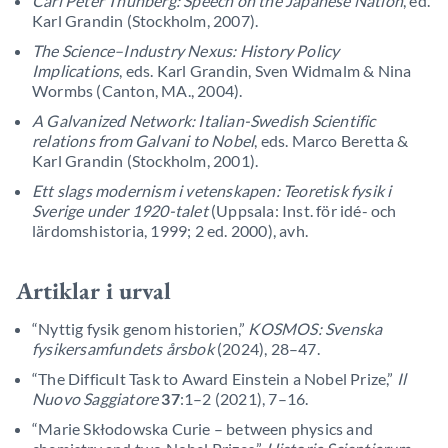
Carl Peter Thunberg: Speech on the Japanese Nation
, ed.
Karl Grandin (Stockholm, 2007).
The Science–Industry Nexus: History Policy
Implications
, eds. Karl Grandin, Sven Widmalm & Nina
Wormbs (Canton, MA., 2004).
A Galvanized Network: Italian-Swedish Scientific
relations from Galvani to Nobel
, eds. Marco Beretta &
Karl Grandin (Stockholm, 2001).
Ett slags modernism i vetenskapen: Teoretisk fysik i
Sverige under 1920-talet
(Uppsala: Inst. för idé- och
lärdomshistoria, 1999; 2 ed. 2000), avh.
Artiklar i urval
“Nyttig fysik genom historien,”
KOSMOS: Svenska
fysikersamfundets årsbok
(2024), 28–47.
“The Difficult Task to Award Einstein a Nobel Prize,”
Il
Nuovo Saggiatore
37
:1–2 (2021), 7–16.
“Marie Skłodowska Curie – between physics and