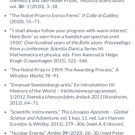
chemistry and two Nobel Prizes,”
Historia Scientiarum
,
vol.
30
–1 (2020), 3–18.
“The Nobel Prize to Enrico Fermi,”
Il Colle di Galileo
,
(2020), 55–71.
“‘I shall always follow your progress with warm interest’:
Niels Bohr’ as seen from a Swedish perspective until
1930,”
One hundred years of the Bohr atom: Proceedings
from a conference: Scientia Danica
. Series M·
Mathematica et physica. eds. Finn Aaserud & Helge
Kragh (Copenhagen 2015), 522–546.
“The Nobel Prize in 1909: The Awarding Process,”
A
Wireless World
, 78–91.
“Emanuel Swedenborgs arkiv,” En introduktion till
Memory of the World – Världsminnesprogrammet,
1/2012
Svenska Unescorådets årsbok 2011
(Stockholm,
2012), 64–71.
“Scientific instruments,”
The Linnaeus Apostels – Global
Science and Adventure
, vol.
I
, kap. 11, red. Lars Hansen
(London & Whitby, 2011), 279–306. (med A. Eriksson).
“Nuclear Energy,”
Ambio
39
(2010), 26–30. (med Peter