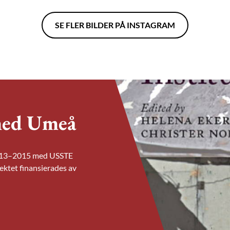
SE FLER BILDER PÅ INSTAGRAM
med Umeå
sen
3–2019 ett stort
2013–2015 med USSTE
 hela Linnés
n Sweden: An
ektet finansierades av
attningar och
edge society. Det
ierades av Riksbankens
s Stiftelse.