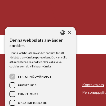
LÄS MER
LÄS MER
×
Denna webbplats använder
SWEDISH
cookies
ENGLISH
Denna webbplats använder cookies för att
förbättra användarupplevelsen. Du kan välja
att acceptera alla cookies eller välja vilka
cookies som du vill ska användas.
STRIKT NÖDVÄNDIGT
Kontakta oss
Centrum för vetenskapshistoria
PRESTANDA
Personuppgift
FUNKTIONER
Besöksadress: Lilla Frescativägen 4A,
Stockholm
OKLASSIFICERADE