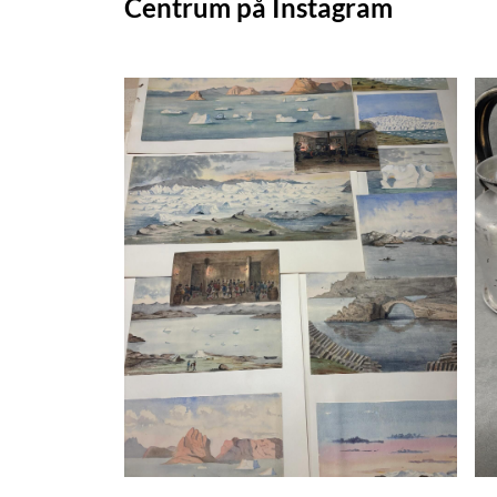
Centrum på Instagram
2026-01-14
Watercolour paintings made by
Theodor Nordström (1843-
1920) during the Swedish
expedition to Greenland in the
summer of 1870.