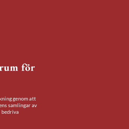
rum för
kning genom att
ens samlingar av
h bedriva