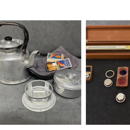
2025-11-08
2025-10-23
It’s Archives Day in Sweden! An
This year marks 
annual event when archives
the “Metre Conv
display items from their
signed in May 1
collections on a certain theme.
and 16 other cou