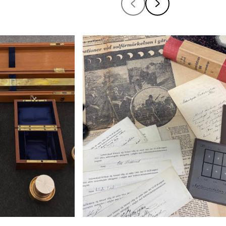
2025-10-10
150 years since
The days might feel dark as we
ention” was
head into the winter season, but
875 by Sweden
it’s comforting to know that the
ntries.
light will eventually return.