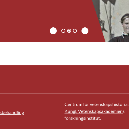
Föregående
1
2
3
Nästa
Centrum för vetenskapshistoria ä
Kungl. Vetenskapsakademien
s
sbehandling
forskningsinstitut.