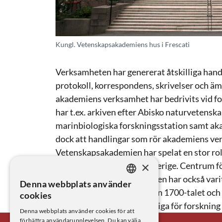
Kungl. Vetenskapsakademiens hus i Frescati
Verksamheten har genererat åtskilliga handl
protokoll, korrespondens, skrivelser och ä
akademiens verksamhet har bedrivits vid fo
har t.ex. arkiven efter Abisko naturvetenska
marinbiologiska forskningsstation samt 
dock att handlingar som rör akademiens ver
Vetenskapsakademien har spelat en stor rol
×
institutionsbildningen i Sverige. Centrum fö
institutionsarkiv. Akademien har också varit 
Denna webbplats använder
SWEDISH
forskningsexpeditioner från 1700-talet och 
cookies
expeditioner finns tillgängliga för forsknin
ENGLISH
Denna webbplats använder cookies för att
förbättra användarupplevelsen. Du kan välja