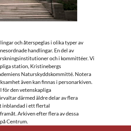
ingar och återspeglas i olika typer av
mnesordnade handlingar. En del av
rskningsinstitutioner och i kommittéer. Vi
pliga station, Kristinebergs
akademiens Naturskyddskommitté. Notera
ksamhet även kan finnas i personarkiven.
l för den vetenskapliga
rvaltar därmed äldre delar av flera
inblandad i ett flertal
framåt. Arkiven efter flera av dessa
g på Centrum.