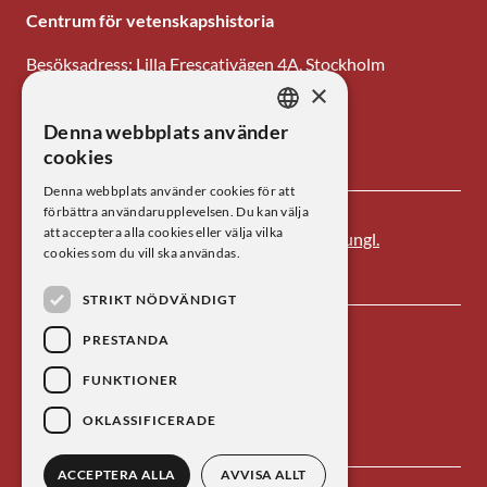
Centrum för vetenskapshistoria
Besöksadress: Lilla Frescativägen 4A, Stockholm
×
Tel: 08-673 95 00
Denna webbplats använder
SWEDISH
E-post: centrum@kva.se
cookies
ENGLISH
Denna webbplats använder cookies för att
förbättra användarupplevelsen. Du kan välja
att acceptera alla cookies eller välja vilka
Centrum för vetenskapshistoria är ett av
Kungl.
cookies som du vill ska användas.
Vetenskapsakademien
s forskningsinstitut.
STRIKT NÖDVÄNDIGT
PRESTANDA
FUNKTIONER
OKLASSIFICERADE
ACCEPTERA ALLA
AVVISA ALLT