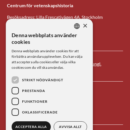
Centrum för vetenskapshistoria
Besöksadress: Lilla Frescativägen 4A, Stockholm
×
Tel: 08-673 95 00
Denna webbplats använder
SWEDISH
E-post: centrum@kva.se
cookies
ENGLISH
Denna webbplats använder cookies för att
förbättra användarupplevelsen. Du kan välja
att acceptera alla cookies eller välja vilka
Centrum för vetenskapshistoria är ett av
Kungl.
cookies som du vill ska användas.
Vetenskapsakademien
s forskningsinstitut.
STRIKT NÖDVÄNDIGT
PRESTANDA
FUNKTIONER
OKLASSIFICERADE
ACCEPTERA ALLA
AVVISA ALLT