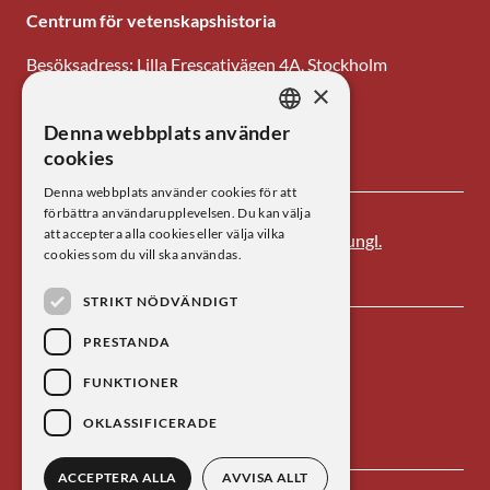
Centrum för vetenskapshistoria
Besöksadress: Lilla Frescativägen 4A, Stockholm
×
Tel: 08-673 95 00
Denna webbplats använder
SWEDISH
E-post: centrum@kva.se
cookies
ENGLISH
Denna webbplats använder cookies för att
förbättra användarupplevelsen. Du kan välja
att acceptera alla cookies eller välja vilka
Centrum för vetenskapshistoria är ett av
Kungl.
cookies som du vill ska användas.
Vetenskapsakademien
s forskningsinstitut.
STRIKT NÖDVÄNDIGT
PRESTANDA
FUNKTIONER
OKLASSIFICERADE
ACCEPTERA ALLA
AVVISA ALLT