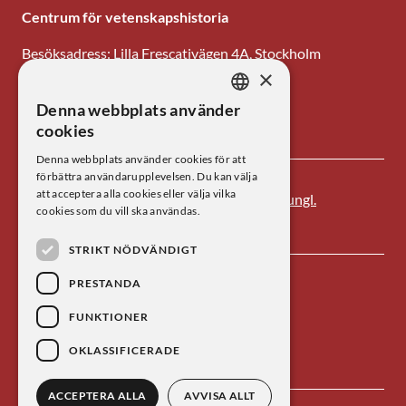
Centrum för vetenskapshistoria
Besöksadress: Lilla Frescativägen 4A, Stockholm
×
Tel: 08-673 95 00
Denna webbplats använder
SWEDISH
E-post: centrum@kva.se
cookies
ENGLISH
Denna webbplats använder cookies för att
förbättra användarupplevelsen. Du kan välja
att acceptera alla cookies eller välja vilka
Centrum för vetenskapshistoria är ett av
Kungl.
cookies som du vill ska användas.
Vetenskapsakademien
s forskningsinstitut.
STRIKT NÖDVÄNDIGT
PRESTANDA
FUNKTIONER
OKLASSIFICERADE
ACCEPTERA ALLA
AVVISA ALLT