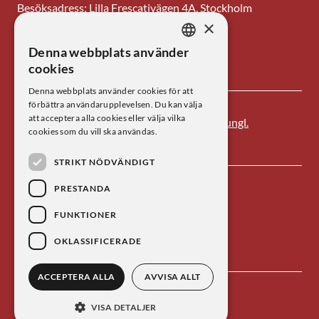
Besöksadress: Lilla Frescativägen 4A, Stockholm
×
Tel: 08-673 95 00
Denna webbplats använder
SWEDISH
E-post: centrum@kva.se
cookies
ENGLISH
Denna webbplats använder cookies för att
förbättra användarupplevelsen. Du kan välja
att acceptera alla cookies eller välja vilka
Centrum för vetenskapshistoria är ett av
Kungl.
cookies som du vill ska användas.
Vetenskapsakademien
s forskningsinstitut.
STRIKT NÖDVÄNDIGT
PRESTANDA
FUNKTIONER
OKLASSIFICERADE
ACCEPTERA ALLA
AVVISA ALLT
Kontakta oss
Personuppgiftsbehandling
VISA DETALJER