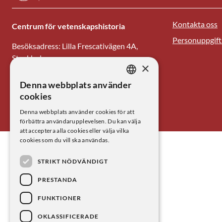
Kontakta oss
Centrum för vetenskapshistoria
Personuppgift
Besöksadress: Lilla Frescativägen 4A,
Stockholm
×
Tel: 08-673 95 00
Denna webbplats använder
SWEDISH
cookies
E-post: centrum@kva.se
ENGLISH
Denna webbplats använder cookies för att
förbättra användarupplevelsen. Du kan välja
att acceptera alla cookies eller välja vilka
cookies som du vill ska användas.
STRIKT NÖDVÄNDIGT
PRESTANDA
FUNKTIONER
OKLASSIFICERADE