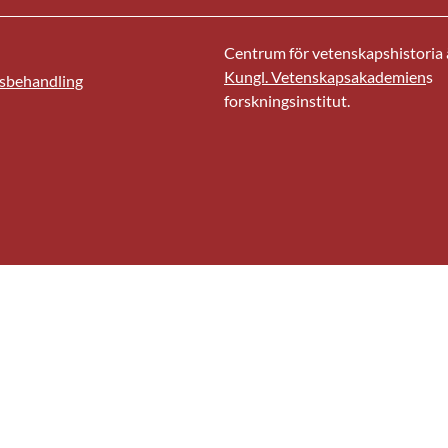
Centrum för vetenskapshistoria ä
Kungl. Vetenskapsakademien
s
sbehandling
forskningsinstitut.