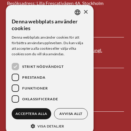
Besöksadress: Lilla Frescativägen 4A, Stockholm
×
Tel: 08-673 95 00
Denna webbplats använder
SWEDISH
E-post: centrum@kva.se
cookies
ENGLISH
Denna webbplats använder cookies för att
förbättra användarupplevelsen. Du kan välja
att acceptera alla cookies eller välja vilka
Centrum för vetenskapshistoria är ett av
Kungl.
cookies som du vill ska användas.
Vetenskapsakademien
s forskningsinstitut.
STRIKT NÖDVÄNDIGT
PRESTANDA
FUNKTIONER
OKLASSIFICERADE
ACCEPTERA ALLA
AVVISA ALLT
Kontakta oss
Personuppgiftsbehandling
VISA DETALJER