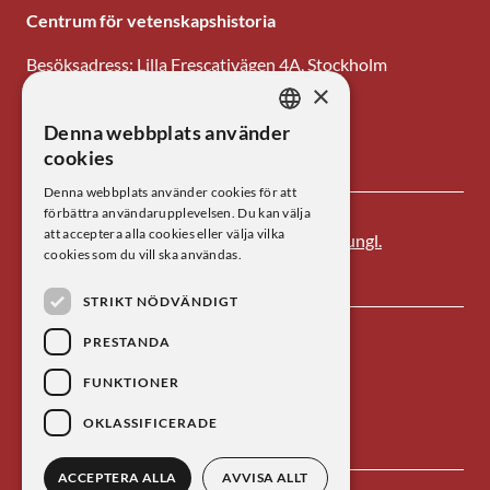
Centrum för vetenskapshistoria
Besöksadress: Lilla Frescativägen 4A, Stockholm
×
Tel: 08-673 95 00
Denna webbplats använder
SWEDISH
E-post: centrum@kva.se
cookies
ENGLISH
Denna webbplats använder cookies för att
förbättra användarupplevelsen. Du kan välja
att acceptera alla cookies eller välja vilka
Centrum för vetenskapshistoria är ett av
Kungl.
cookies som du vill ska användas.
Vetenskapsakademien
s forskningsinstitut.
STRIKT NÖDVÄNDIGT
PRESTANDA
FUNKTIONER
OKLASSIFICERADE
ACCEPTERA ALLA
AVVISA ALLT