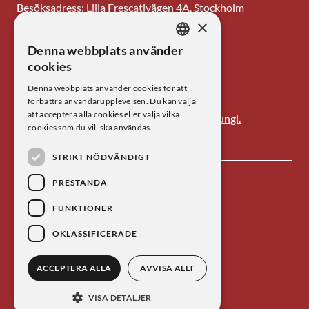
Besöksadress: Lilla Frescativägen 4A, Stockholm
×
Tel: 08-673 95 00
Denna webbplats använder
SWEDISH
E-post: centrum@kva.se
cookies
ENGLISH
Denna webbplats använder cookies för att
förbättra användarupplevelsen. Du kan välja
att acceptera alla cookies eller välja vilka
Centrum för vetenskapshistoria är ett av
Kungl.
cookies som du vill ska användas.
Vetenskapsakademien
s forskningsinstitut.
STRIKT NÖDVÄNDIGT
PRESTANDA
FUNKTIONER
OKLASSIFICERADE
ACCEPTERA ALLA
AVVISA ALLT
Kontakta oss
Personuppgiftsbehandling
VISA DETALJER