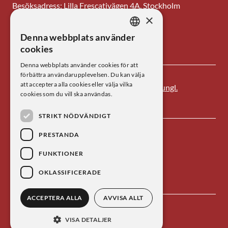
Besöksadress: Lilla Frescativägen 4A, Stockholm
×
Tel: 08-673 95 00
Denna webbplats använder
SWEDISH
E-post: centrum@kva.se
cookies
ENGLISH
Denna webbplats använder cookies för att
förbättra användarupplevelsen. Du kan välja
att acceptera alla cookies eller välja vilka
Centrum för vetenskapshistoria är ett av
Kungl.
cookies som du vill ska användas.
Vetenskapsakademien
s forskningsinstitut.
STRIKT NÖDVÄNDIGT
PRESTANDA
FUNKTIONER
OKLASSIFICERADE
ACCEPTERA ALLA
AVVISA ALLT
Kontakta oss
Personuppgiftsbehandling
VISA DETALJER