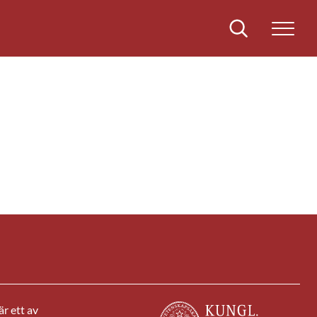
Sök
r ett av