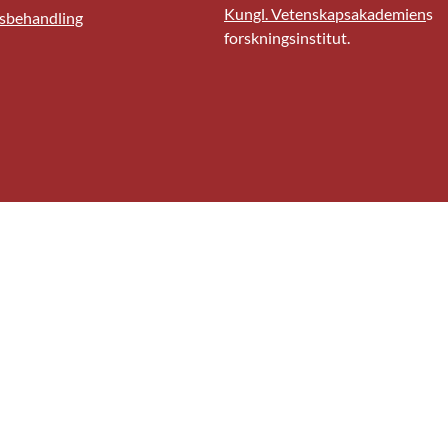
Kungl. Vetenskapsakademien
s
sbehandling
forskningsinstitut.