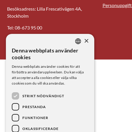
Personuppgift
Besöksadress: Lilla Frescativägen 4A,
Stockholm
Tel: 08-673 95 00
×
E-post: centrum@kva.se
Denna webbplats använder
SWEDISH
cookies
ENGLISH
Denna webbplats använder cookies för att
förbättra användarupplevelsen. Du kan välja
att acceptera alla cookies eller välja vilka
cookies som du vill ska användas.
STRIKT NÖDVÄNDIGT
PRESTANDA
FUNKTIONER
OKLASSIFICERADE