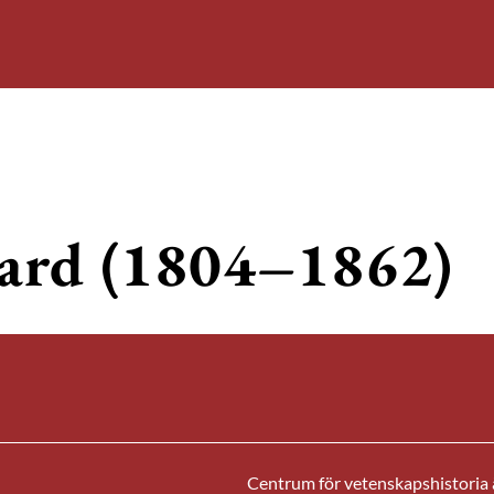
ard (1804–1862)
Centrum för vetenskapshistoria ä