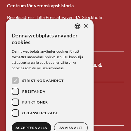
Centrum för vetenskapshistoria
Besöksadress: Lilla Frescativägen 4A, Stockholm
×
Tel: 08-673 95 00
Denna webbplats använder
SWEDISH
E-post: centrum@kva.se
cookies
ENGLISH
Denna webbplats använder cookies för att
förbättra användarupplevelsen. Du kan välja
att acceptera alla cookies eller välja vilka
Centrum för vetenskapshistoria är ett av
Kungl.
cookies som du vill ska användas.
Vetenskapsakademien
s forskningsinstitut.
STRIKT NÖDVÄNDIGT
PRESTANDA
FUNKTIONER
OKLASSIFICERADE
ACCEPTERA ALLA
AVVISA ALLT