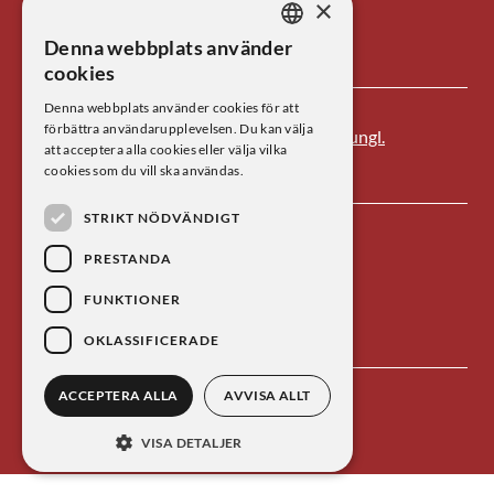
Tel: 08-673 95 00
×
Denna webbplats använder
E-post: centrum@kva.se
SWEDISH
cookies
ENGLISH
Denna webbplats använder cookies för att
förbättra användarupplevelsen. Du kan välja
Centrum för vetenskapshistoria är ett av
Kungl.
att acceptera alla cookies eller välja vilka
Vetenskapsakademien
s forskningsinstitut.
cookies som du vill ska användas.
STRIKT NÖDVÄNDIGT
PRESTANDA
FUNKTIONER
OKLASSIFICERADE
ACCEPTERA ALLA
AVVISA ALLT
Kontakta oss
Personuppgiftsbehandling
VISA DETALJER