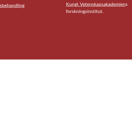
Kungl. Vetenskapsakademien
s
sbehandling
forskningsinstitut.