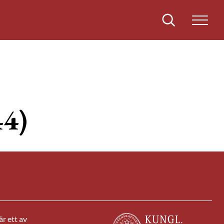
Sök
44)
r ett av