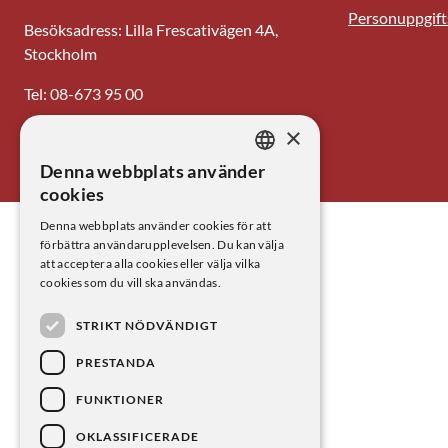
Personuppgift
Besöksadress: Lilla Frescativägen 4A,
Stockholm
Tel: 08-673 95 00
×
E-post: centrum@kva.se
Denna webbplats använder
SWEDISH
cookies
ENGLISH
Denna webbplats använder cookies för att
förbättra användarupplevelsen. Du kan välja
att acceptera alla cookies eller välja vilka
cookies som du vill ska användas.
STRIKT NÖDVÄNDIGT
PRESTANDA
FUNKTIONER
OKLASSIFICERADE