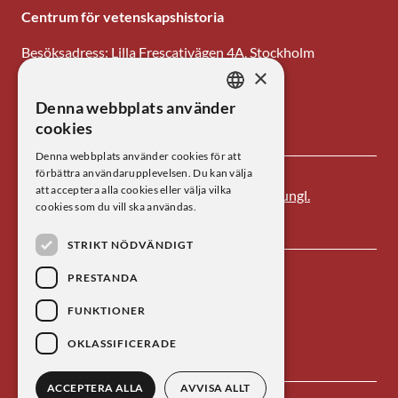
Centrum för vetenskapshistoria
Besöksadress: Lilla Frescativägen 4A, Stockholm
×
Tel: 08-673 95 00
Denna webbplats använder
SWEDISH
E-post: centrum@kva.se
cookies
ENGLISH
Denna webbplats använder cookies för att
förbättra användarupplevelsen. Du kan välja
att acceptera alla cookies eller välja vilka
Centrum för vetenskapshistoria är ett av
Kungl.
cookies som du vill ska användas.
Vetenskapsakademien
s forskningsinstitut.
STRIKT NÖDVÄNDIGT
PRESTANDA
FUNKTIONER
OKLASSIFICERADE
ACCEPTERA ALLA
AVVISA ALLT