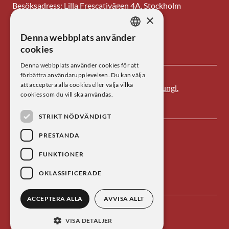
Besöksadress: Lilla Frescativägen 4A, Stockholm
×
Tel: 08-673 95 00
Denna webbplats använder
SWEDISH
E-post: centrum@kva.se
cookies
ENGLISH
Denna webbplats använder cookies för att
förbättra användarupplevelsen. Du kan välja
att acceptera alla cookies eller välja vilka
Centrum för vetenskapshistoria är ett av
Kungl.
cookies som du vill ska användas.
Vetenskapsakademien
s forskningsinstitut.
STRIKT NÖDVÄNDIGT
PRESTANDA
FUNKTIONER
OKLASSIFICERADE
ACCEPTERA ALLA
AVVISA ALLT
Kontakta oss
Personuppgiftsbehandling
VISA DETALJER