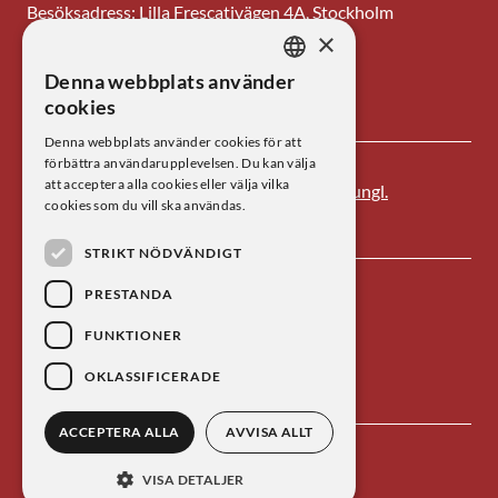
Besöksadress: Lilla Frescativägen 4A, Stockholm
×
Tel: 08-673 95 00
Denna webbplats använder
SWEDISH
E-post: centrum@kva.se
cookies
ENGLISH
Denna webbplats använder cookies för att
förbättra användarupplevelsen. Du kan välja
att acceptera alla cookies eller välja vilka
Centrum för vetenskapshistoria är ett av
Kungl.
cookies som du vill ska användas.
Vetenskapsakademien
s forskningsinstitut.
STRIKT NÖDVÄNDIGT
PRESTANDA
FUNKTIONER
OKLASSIFICERADE
ACCEPTERA ALLA
AVVISA ALLT
Kontakta oss
Personuppgiftsbehandling
VISA DETALJER