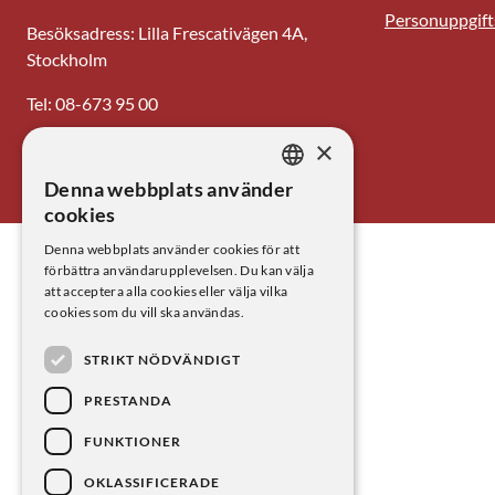
Personuppgift
Besöksadress: Lilla Frescativägen 4A,
Stockholm
Tel: 08-673 95 00
×
E-post: centrum@kva.se
Denna webbplats använder
SWEDISH
cookies
ENGLISH
Denna webbplats använder cookies för att
förbättra användarupplevelsen. Du kan välja
att acceptera alla cookies eller välja vilka
cookies som du vill ska användas.
STRIKT NÖDVÄNDIGT
PRESTANDA
FUNKTIONER
OKLASSIFICERADE