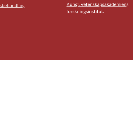
Kungl. Vetenskapsakademien
s
sbehandling
forskningsinstitut.