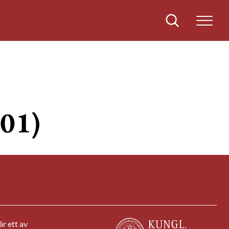
Sök
901)
r ett av