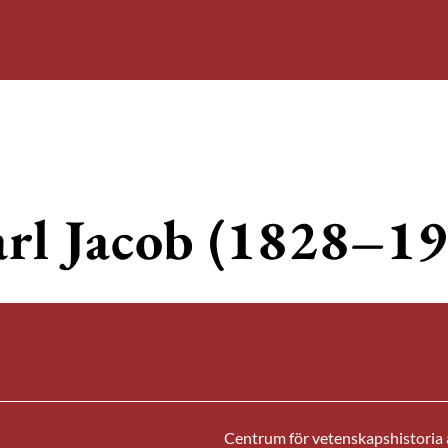
arl Jacob (1828–1
Centrum för vetenskapshistoria ä