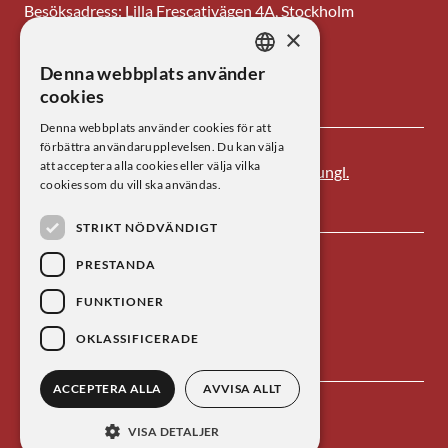
Besöksadress: Lilla Frescativägen 4A, Stockholm
×
Tel: 08-673 95 00
Denna webbplats använder
SWEDISH
E-post: centrum@kva.se
cookies
ENGLISH
Denna webbplats använder cookies för att
förbättra användarupplevelsen. Du kan välja
att acceptera alla cookies eller välja vilka
Centrum för vetenskapshistoria är ett av
Kungl.
cookies som du vill ska användas.
Vetenskapsakademien
s forskningsinstitut.
STRIKT NÖDVÄNDIGT
PRESTANDA
FUNKTIONER
OKLASSIFICERADE
ACCEPTERA ALLA
AVVISA ALLT
Kontakta oss
Personuppgiftsbehandling
VISA DETALJER