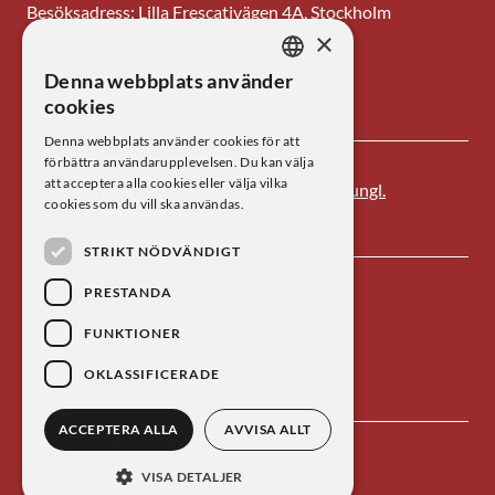
Besöksadress: Lilla Frescativägen 4A, Stockholm
×
Tel: 08-673 95 00
Denna webbplats använder
SWEDISH
E-post: centrum@kva.se
cookies
ENGLISH
Denna webbplats använder cookies för att
förbättra användarupplevelsen. Du kan välja
att acceptera alla cookies eller välja vilka
Centrum för vetenskapshistoria är ett av
Kungl.
cookies som du vill ska användas.
Vetenskapsakademien
s forskningsinstitut.
STRIKT NÖDVÄNDIGT
PRESTANDA
FUNKTIONER
OKLASSIFICERADE
ACCEPTERA ALLA
AVVISA ALLT
Kontakta oss
Personuppgiftsbehandling
VISA DETALJER