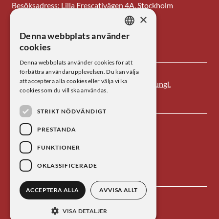
Besöksadress: Lilla Frescativägen 4A, Stockholm
×
Tel: 08-673 95 00
Denna webbplats använder
SWEDISH
E-post: centrum@kva.se
cookies
ENGLISH
Denna webbplats använder cookies för att
förbättra användarupplevelsen. Du kan välja
att acceptera alla cookies eller välja vilka
Centrum för vetenskapshistoria är ett av
Kungl.
cookies som du vill ska användas.
Vetenskapsakademien
s forskningsinstitut.
STRIKT NÖDVÄNDIGT
PRESTANDA
FUNKTIONER
OKLASSIFICERADE
ACCEPTERA ALLA
AVVISA ALLT
Kontakta oss
Personuppgiftsbehandling
VISA DETALJER