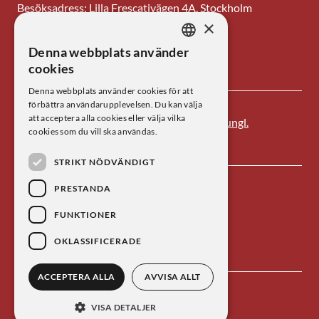
Besöksadress: Lilla Frescativägen 4A, Stockholm
×
Tel: 08-673 95 00
Denna webbplats använder
SWEDISH
E-post: centrum@kva.se
cookies
ENGLISH
Denna webbplats använder cookies för att
förbättra användarupplevelsen. Du kan välja
att acceptera alla cookies eller välja vilka
Centrum för vetenskapshistoria är ett av
Kungl.
cookies som du vill ska användas.
Vetenskapsakademien
s forskningsinstitut.
STRIKT NÖDVÄNDIGT
PRESTANDA
FUNKTIONER
OKLASSIFICERADE
ACCEPTERA ALLA
AVVISA ALLT
Kontakta oss
Personuppgiftsbehandling
VISA DETALJER