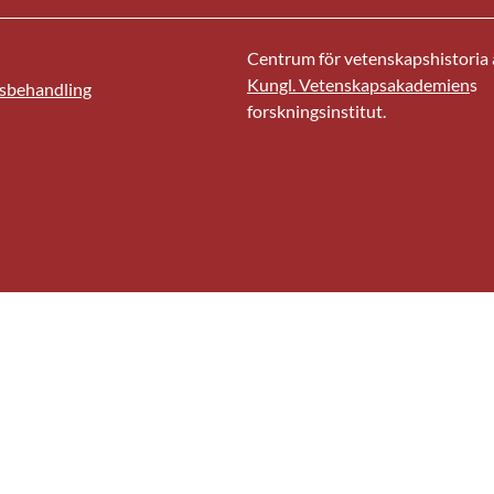
Centrum för vetenskapshistoria ä
Kungl. Vetenskapsakademien
s
sbehandling
forskningsinstitut.