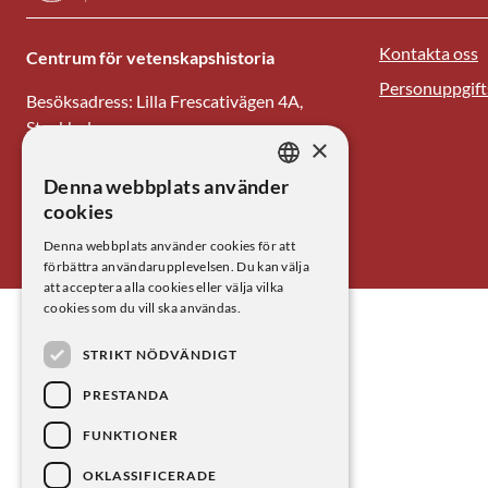
Kontakta oss
Centrum för vetenskapshistoria
Personuppgift
Besöksadress: Lilla Frescativägen 4A,
Stockholm
×
Tel: 08-673 95 00
Denna webbplats använder
SWEDISH
cookies
E-post: centrum@kva.se
ENGLISH
Denna webbplats använder cookies för att
förbättra användarupplevelsen. Du kan välja
att acceptera alla cookies eller välja vilka
cookies som du vill ska användas.
STRIKT NÖDVÄNDIGT
PRESTANDA
FUNKTIONER
OKLASSIFICERADE