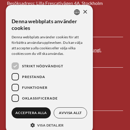
Besöksadress: Lilla Frescativägen 4A, Stockholm
×
Tel: 08-673 95 00
Denna webbplats använder
SWEDISH
E-post: centrum@kva.se
cookies
ENGLISH
Denna webbplats använder cookies för att
förbättra användarupplevelsen. Du kan välja
att acceptera alla cookies eller välja vilka
Centrum för vetenskapshistoria är ett av
Kungl.
cookies som du vill ska användas.
Vetenskapsakademien
s forskningsinstitut.
STRIKT NÖDVÄNDIGT
PRESTANDA
FUNKTIONER
OKLASSIFICERADE
ACCEPTERA ALLA
AVVISA ALLT
Kontakta oss
Personuppgiftsbehandling
VISA DETALJER