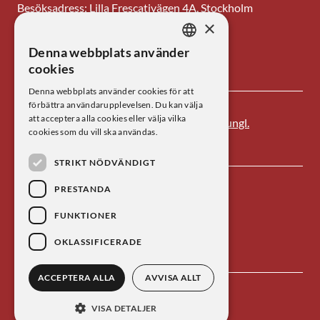
Besöksadress: Lilla Frescativägen 4A, Stockholm
×
Tel: 08-673 95 00
Denna webbplats använder
SWEDISH
E-post: centrum@kva.se
cookies
ENGLISH
Denna webbplats använder cookies för att
förbättra användarupplevelsen. Du kan välja
att acceptera alla cookies eller välja vilka
Centrum för vetenskapshistoria är ett av
Kungl.
cookies som du vill ska användas.
Vetenskapsakademien
s forskningsinstitut.
STRIKT NÖDVÄNDIGT
PRESTANDA
FUNKTIONER
OKLASSIFICERADE
ACCEPTERA ALLA
AVVISA ALLT
Kontakta oss
Personuppgiftsbehandling
VISA DETALJER