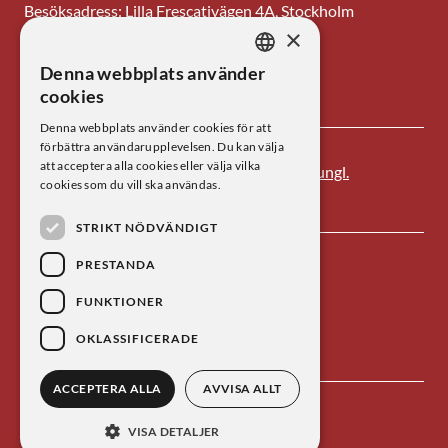
Besöksadress: Lilla Frescativägen 4A, Stockholm
×
Tel: 08-673 95 00
Denna webbplats använder
SWEDISH
E-post: centrum@kva.se
cookies
ENGLISH
Denna webbplats använder cookies för att
förbättra användarupplevelsen. Du kan välja
att acceptera alla cookies eller välja vilka
Centrum för vetenskapshistoria är ett av
Kungl.
cookies som du vill ska användas.
Vetenskapsakademien
s forskningsinstitut.
STRIKT NÖDVÄNDIGT
PRESTANDA
FUNKTIONER
OKLASSIFICERADE
ACCEPTERA ALLA
AVVISA ALLT
Kontakta oss
Personuppgiftsbehandling
VISA DETALJER