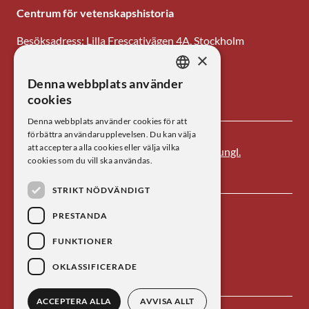
Centrum för vetenskapshistoria
Besöksadress: Lilla Frescativägen 4A, Stockholm
×
Tel: 08-673 95 00
Denna webbplats använder
SWEDISH
E-post: centrum@kva.se
cookies
ENGLISH
Denna webbplats använder cookies för att
förbättra användarupplevelsen. Du kan välja
att acceptera alla cookies eller välja vilka
Centrum för vetenskapshistoria är ett av
Kungl.
cookies som du vill ska användas.
Vetenskapsakademien
s forskningsinstitut.
STRIKT NÖDVÄNDIGT
PRESTANDA
FUNKTIONER
OKLASSIFICERADE
ACCEPTERA ALLA
AVVISA ALLT