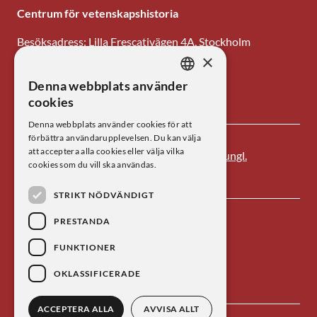
Centrum för vetenskapshistoria
Besöksadress: Lilla Frescativägen 4A, Stockholm
×
Tel: 08-673 95 00
Denna webbplats använder
SWEDISH
E-post: centrum@kva.se
cookies
ENGLISH
Denna webbplats använder cookies för att
förbättra användarupplevelsen. Du kan välja
att acceptera alla cookies eller välja vilka
Centrum för vetenskapshistoria är ett av
Kungl.
cookies som du vill ska användas.
Vetenskapsakademien
s forskningsinstitut.
STRIKT NÖDVÄNDIGT
PRESTANDA
FUNKTIONER
OKLASSIFICERADE
ACCEPTERA ALLA
AVVISA ALLT