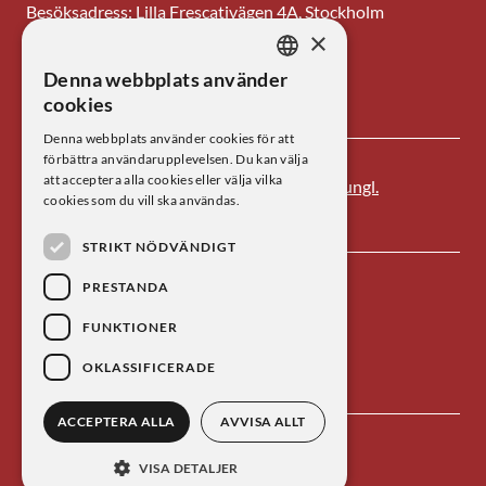
Besöksadress: Lilla Frescativägen 4A, Stockholm
×
Tel: 08-673 95 00
Denna webbplats använder
SWEDISH
E-post: centrum@kva.se
cookies
ENGLISH
Denna webbplats använder cookies för att
förbättra användarupplevelsen. Du kan välja
att acceptera alla cookies eller välja vilka
Centrum för vetenskapshistoria är ett av
Kungl.
cookies som du vill ska användas.
Vetenskapsakademien
s forskningsinstitut.
STRIKT NÖDVÄNDIGT
PRESTANDA
FUNKTIONER
OKLASSIFICERADE
ACCEPTERA ALLA
AVVISA ALLT
Kontakta oss
Personuppgiftsbehandling
VISA DETALJER