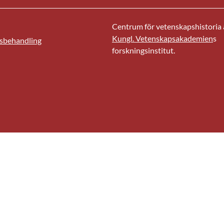
Centrum för vetenskapshistoria ä
Kungl. Vetenskapsakademien
s
sbehandling
forskningsinstitut.