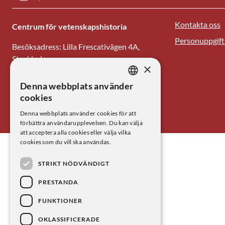
Kontakta oss
Centrum för vetenskapshistoria
Personuppgift
Besöksadress: Lilla Frescativägen 4A,
Stockholm
×
Tel: 08-673 95 00
Denna webbplats använder
SWEDISH
cookies
E-post: centrum@kva.se
ENGLISH
Denna webbplats använder cookies för att
förbättra användarupplevelsen. Du kan välja
att acceptera alla cookies eller välja vilka
cookies som du vill ska användas.
STRIKT NÖDVÄNDIGT
PRESTANDA
FUNKTIONER
OKLASSIFICERADE