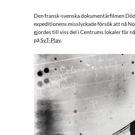
Den fransk-svenska dokumentärfilmen Döde
expeditionens misslyckade försök att nå N
gjordes till viss del i Centrums lokaler för n
på
SvT-Play
.