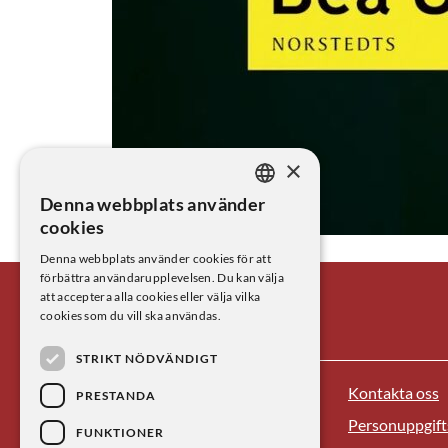
×
Denna webbplats använder
SWEDISH
cookies
ENGLISH
Uusma, Vitön.
Denna webbplats använder cookies för att
förbättra användarupplevelsen. Du kan välja
att acceptera alla cookies eller välja vilka
cookies som du vill ska användas.
STRIKT NÖDVÄNDIGT
Kontakta oss
Centrum för vetenskapshistoria
PRESTANDA
Personuppgift
FUNKTIONER
Besöksadress: Lilla Frescativägen 4A,