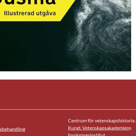
Centrum för vetenskapshistoria ä
Kungl. Vetenskapsakademien
s
sbehandling
forskningsinstitut.