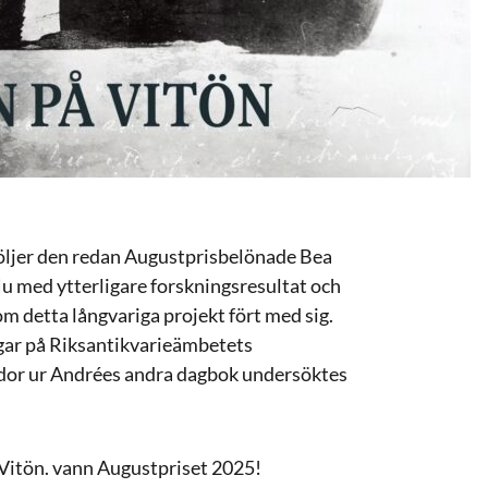
öljer den redan Augustprisbelönade Bea
Nu med ytterligare forskningsresultat och
om detta långvariga projekt fört med sig.
gar på Riksantikvarieämbetets
idor ur Andrées andra dagbok undersöktes
itön. vann Augustpriset 2025!