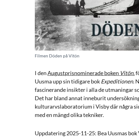
Filmen Döden på Vitön
I den
Augustprisnominerade boken
Vitön.
f
Uusma upp sin tidigare bok
Expeditionen
. 
fascinerande insikter i alla de utmaningar s
Det har bland annat inneburit undersöknin
kulturarvslaboratorium i Visby där några s
med en mängd olika tekniker.
Uppdatering 2025-11-25: Bea Uusmas bok V